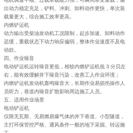
电机调速平顺、过载承载能力强，可瞬间承受重载，输
出动力稳定充足，铲料、冲刺、卸料动作更快，单次装
载量更大，综合施工效率更高。
内燃铲运机
动力输出受柴油发动机工况限制，起步加速、卸料动作
迟缓，重载状态下动力响应偏弱，整体作业速度不及电
动款。
四、作业噪音
电动铲运机运转噪音更低，相较内燃铲运机低 3 分贝左
右，能有效缓解井下噪音污染，改善工人作业环境；
内燃铲运机发动机轰鸣噪音大，长期作业易损伤操作人
员听力，巷道内噪音扩散影响周边施工人员。
五、适用作业场景
电动铲运机
仅限无瓦斯、无易燃易爆气体的井下巷道、小型隧道，
主打环保管控严格、通风条件一般的地下采掘、转运施