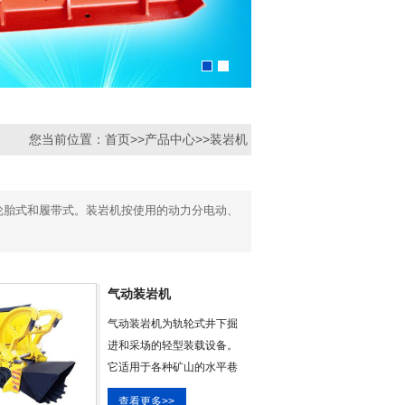
您当前位置：
首页
>>
产品中心
>>
装岩机
轮胎式和履带式。装岩机按使用的动力分电动、
气动装岩机
气动装岩机为轨轮式井下掘
进和采场的轻型装载设备。
它适用于各种矿山的水平巷
道（坡度≤8°）。它结构紧
查看更多>>