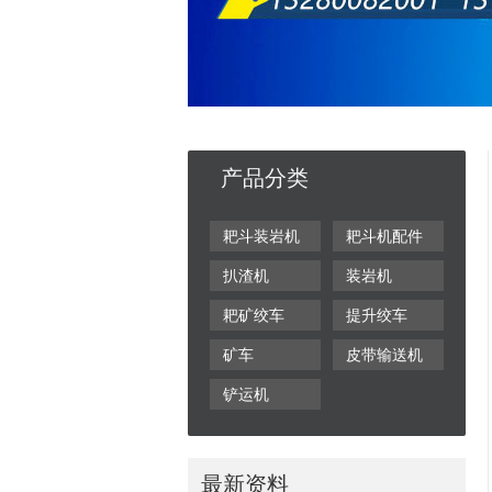
产品分类
耙斗装岩机
耙斗机配件
扒渣机
装岩机
耙矿绞车
提升绞车
矿车
皮带输送机
铲运机
最新资料