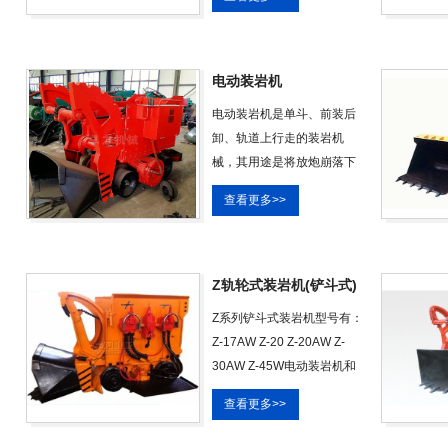
且可以在30°以下的斜巷使
用，是提高掘进速度实现巷
道掘进机械化的一种主要机
械备。Z-20W装岩机主要用
电动装岩机
于煤矿、冶金矿山、隧道等
电动装岩机是单斗、前装后
工程巷道掘进中配以矿车或
卸、轨道上行走的装岩机
萁斗进行装载作业电动装岩
械，其用途是将放炮崩落下
机Z-17w Z-20W Z-30W装岩
来的岩石或矿石装入后面的
机(铲装机)使用于
查看更多>>
矿车。所装材料范围很广，
如：黄金、有色金属、黑金
属、非金属等各类矿石和岩
石等。所装物料直径大可达
Z轨轮式装岩机(铲斗式)
500mm，直径在250mm以
Z系列铲斗式装岩机型号有：
下时其效率好。 本机为非防
Z-17AW Z-20 Z-20AW Z-
爆产品，严禁在有瓦斯等易
30AW Z-45W电动装岩机和
燃易爆气体的环境中使用。
ZQ-26气动装岩机。Z系列装
电动装岩机技术参数
查看更多>>
岩机为轨轮式井下掘进和采
场的轻型装载设备。