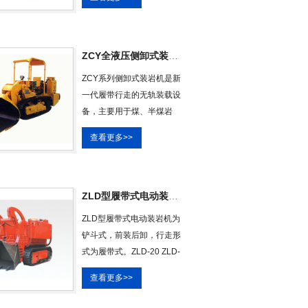
凑，适应性强，工作可靠，
操作维修简 便，对一般岩
石、砾石、铁矿石、金矿
石、花岗岩及其他金属或非
ZCY全液压侧卸式装岩机
金属矿山均能装载，该机为
ZCY系列侧卸式装岩机是新
铲斗式，前装后卸，自行走
一代履带行走的无轨装载设
式，其动力源有气动马达。
备，主要用于煤、半煤岩
所装块度可达500 mm，当
巷，也可用于小断面全岩巷
块度在100-400 mm
查看更多>>
煤、岩及其它物料的装载。
卓力优供：zcy30、zcy45、
zcy60、zcy80、zcy100、
zcy120侧卸装岩机等规格齐
ZLD型履带式电动装岩机(铲斗式)
全。
ZLD型履带式电动装岩机为
铲斗式，前装后卸，行走形
式为履带式。ZLD-20 ZLD-
30履带式电动装岩机适合于
查看更多>>
断面（1.8m*2.0m）、
（2.0m*2.0m）、