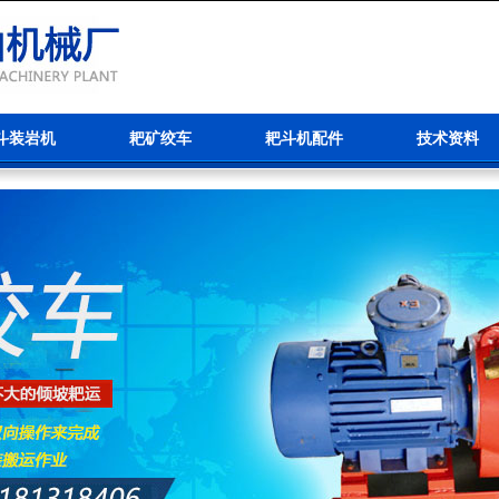
斗装岩机
耙矿绞车
耙斗机配件
技术资料