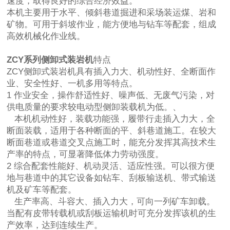
速度，取得良好的综合经济效益。
本机主要用于水平、倾斜巷道掘进和采场装运煤、岩和
矿物。可用于斜坡作业，能方便地与钻车等配套，组成
高效机械化作业线。
ZCY系列侧卸式装岩机
特点
ZCY侧卸式装岩机具有插入力大、机动性好、全断面作
业、安全性好、一机多用等特点。
1 作业安全，操作舒适性好、噪声低、无废气污染，对
供电质量的要求较电动型侧卸装载机为低。、
本机机动性好，装载功能强，履带行走插入力大，全
断面装载，适用于各种断面的平、斜巷道施工。在较大
断面巷道或巷道交叉点施工时，能充分发挥其高技术生
产率的特点，可显著降低体力劳动强度。
2 综合配套性能好、机动灵活、适应性强。可以很方便
地与巷道中的其它设备如钻车、刮板输送机、带式输送
机及矿车等配套。
生产率高、斗容大、插入力大，可向一列矿车卸载。
当配有皮带转载机或刮板运输机时可充分发挥该机的生
产效率，达到连续生产。