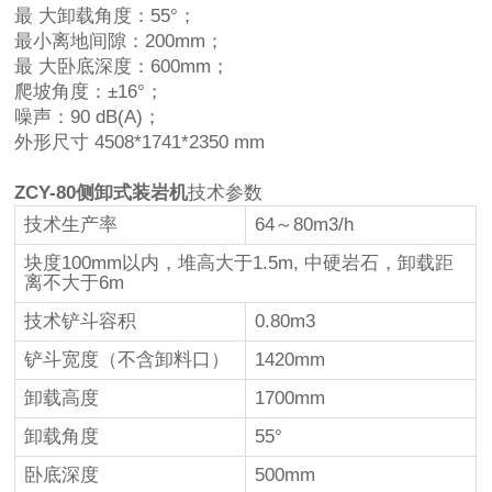
最 大卸载角度：55°；
最小离地间隙：200mm；
最 大卧底深度：600mm；
爬坡角度：±16°；
噪声：90 dB(A)；
外形尺寸 4508*1741*2350 mm
ZCY-80侧卸式装岩机
技术参数
技术生产率
64～80m3/h
块度100mm以内，堆高大于1.5m, 中硬岩石，卸载距
离不大于6m
技术铲斗容积
0.80m3
铲斗宽度（不含卸料口）
1420mm
卸载高度
1700mm
卸载角度
55°
卧底深度
500mm