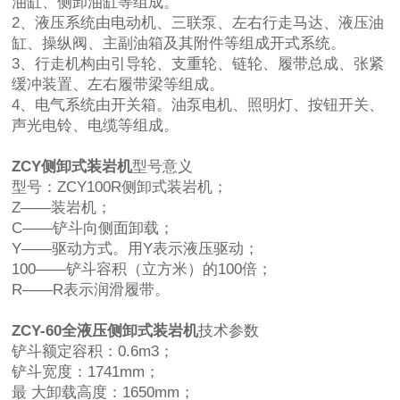
油缸、侧卸油缸等组成。
2、液压系统由电动机、三联泵、左右行走马达、液压油
缸、操纵阀、主副油箱及其附件等组成开式系统。
3、行走机构由引导轮、支重轮、链轮、履带总成、张紧
缓冲装置、左右履带梁等组成。
4、电气系统由开关箱。油泵电机、照明灯、按钮开关、
声光电铃、电缆等组成。
ZCY侧卸式装岩机
型号意义
型号：ZCY100R侧卸式装岩机；
Z——装岩机；
C——铲斗向侧面卸载；
Y——驱动方式。用Y表示液压驱动；
100——铲斗容积（立方米）的100倍；
R——R表示润滑履带。
ZCY-60全液压侧卸式装岩机
技术参数
铲斗额定容积：0.6m3；
铲斗宽度：1741mm；
最 大卸载高度：1650mm；