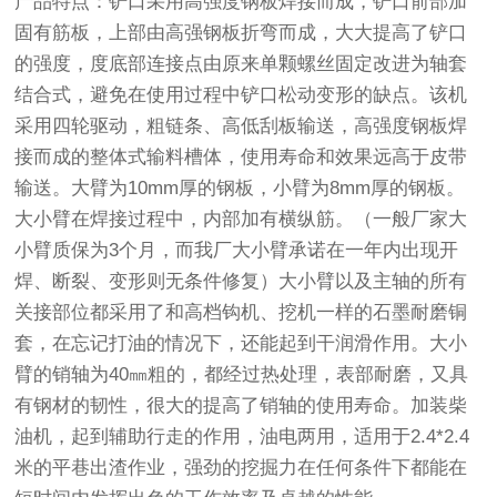
产品特点：铲口采用高强度钢板焊接而成，铲口前部加
固有筋板，上部由高强钢板折弯而成，大大提高了铲口
的强度，度底部连接点由原来单颗螺丝固定改进为轴套
结合式，避免在使用过程中铲口松动变形的缺点。该机
采用四轮驱动，粗链条、高低刮板输送，高强度钢板焊
接而成的整体式输料槽体，使用寿命和效果远高于皮带
输送。大臂为10mm厚的钢板，小臂为8mm厚的钢板。
大小臂在焊接过程中，内部加有横纵筋。（一般厂家大
小臂质保为3个月，而我厂大小臂承诺在一年内出现开
焊、断裂、变形则无条件修复）大小臂以及主轴的所有
关接部位都采用了和高档钩机、挖机一样的石墨耐磨铜
套，在忘记打油的情况下，还能起到干润滑作用。大小
臂的销轴为40㎜粗的，都经过热处理，表部耐磨，又具
有钢材的韧性，很大的提高了销轴的使用寿命。加装柴
油机，起到辅助行走的作用，油电两用，适用于2.4*2.4
米的平巷出渣作业，强劲的挖掘力在任何条件下都能在