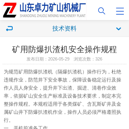
技术资料
矿用防爆扒渣机安全操作规程
发布日期：2026-05-29 浏览次数：326
为规范矿用防爆扒渣机（隔爆扒渣机）操作行为，杜绝
违规作业，防范井下安全事故，保障设备稳定运行及操
作人员人身安全，提升井下出渣、掘进、清巷作业效
率，依据矿山安全生产标准及设备技术要求，制定本完
整操作规程。本规程适用于各类煤矿、含瓦斯矿井及金
属矿山井下防爆扒渣机作业，操作人员必须严格遵照执
行。
一、开机前准备工作