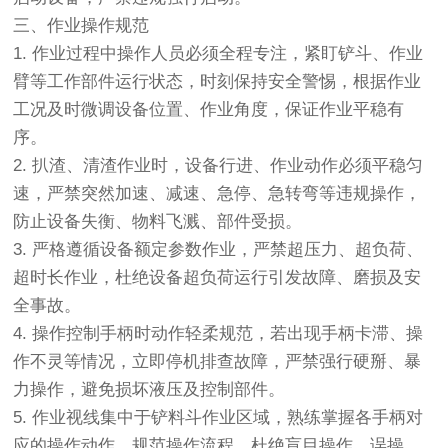
三、作业操作规范
1. 作业过程中操作人员必须全程专注，紧盯铲斗、作业
臂等工作部件运行状态，时刻保持安全警惕，根据作业
工况及时微调设备位置、作业角度，保证作业平稳有
序。
2. 扒渣、清渣作业时，设备行进、作业动作必须平稳匀
速，严禁突然加速、减速、急停、急转弯等违规操作，
防止设备失衡、物料飞溅、部件受损。
3. 严格遵循设备额定参数作业，严禁超压力、超负荷、
超时长作业，杜绝设备超负荷运行引发故障、磨损及安
全事故。
4. 操作控制手柄时动作轻柔规范，若出现手柄卡滞、操
作不灵等情况，立即停机排查故障，严禁强行硬掰、暴
力操作，避免损坏液压及控制部件。
5. 作业视线集中于铲料斗作业区域，熟练掌握各手柄对
应的操作动作，规范操作流程，杜绝盲目操作、误操