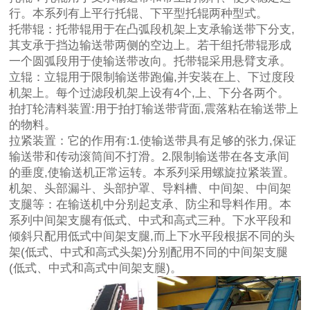
行。本系列有上平行托辊、下平型托辊两种型式。
托带辊：托带辊用于在凸弧段机架上支承输送带下分支,
其支承于挡边输送带两侧的空边上。若干组托带辊形成
一个圆弧段用于使输送带改向。托带辊采用悬臂支承。
立辊：立辊用于限制输送带跑偏,并安装在上、下过度段
机架上。每个过滤段机架上设有4个,上、下分各两个。
拍打轮清料装置:用于拍打输送带背面,震落粘在输送带上
的物料。
拉紧装置：它的作用有:1.使输送带具有足够的张力,保证
输送带和传动滚筒间不打滑。2.限制输送带在各支承间
的垂度,使输送机正常运转。本系列采用螺旋拉紧装置。
机架、头部漏斗、头部护罩、导料槽、中间架、中间架
支腿等：在输送机中分别起支承、防尘和导料作用。本
系列中间架支腿有低式、中式和高式三种。下水平段和
倾斜只配用低式中间架支腿,而上下水平段根据不同的头
架(低式、中式和高式头架)分别配用不同的中间架支腿
(低式、中式和高式中间架支腿)。