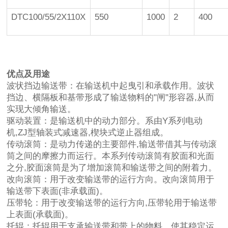
DTC100/55/2Χ110X
550
1000
2
400
优点及用途
波状挡边输送带：在输送机中起曳引和承载作用。波状
挡边、横隔板和基带形成了输送物料的"闸"形容器,从而
实现大倾角输送。
驱动装置：是输送机中的动力部分。系由Y系列电动
机,ZJ型轴装式减速器,楔块式逆止器组成。
传动滚筒：是动力传递的主要部件,输送带借其与传动滚
筒之间的摩擦力而运行。本系列传动滚筒有胶面和光面
之分,胶面滚筒是为了增加滚筒和输送带之间的附着力。
改向滚筒：用于改变输送带的运行方向。改向滚筒用于
输送带下表面(非承载面)。
压带轮：用于改变输送带的运行方向,压带轮用于输送带
上表面(承载面)。
托辊：托辊用于支承输送带和带上的物料、使其稳定运