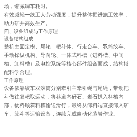
场，缩减调车耗时。
有效减轻一线工人劳动强度，提升整体掘进施工效率，
助力矿井高效生产。
四、设备组成与工作原理
设备结构组成
整机由固定楔、尾轮、耙斗体、行走台车、双筒绞车、
手动操纵机构、导向轮、一体式料槽（进料槽、中间
槽、卸料槽）及电控系统等核心部件组合而成，结构搭
配科学合理。
工作原理
设备依靠绞车双滚筒分别牵引主牵引绳与尾绳，带动耙
斗做往复耙取运动，将巷道内矸石、岩石扒入料槽内
部，物料顺着料槽输送滑行，最终从卸料端直接卸入矿
车、箕斗等运输设备，连续完成自动化装岩作业。