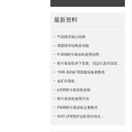
最新资料
气动绞车核心结构
调度绞车结构及功能
P-90B耙斗装岩机使用说明
耙斗装岩机井下安装、试运行及作业安全要点
YWB 系列矿用装载设备参数表
金矿扒装机
p30B耙斗装岩机价格
耙斗装岩机使用方法
​P90B耙斗装岩机主要配件
WJD-2FB型铲运机突出特点：