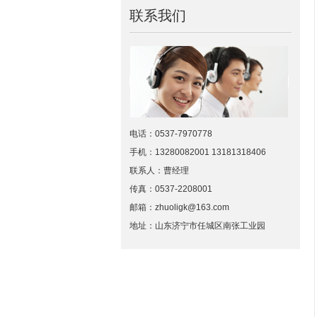
联系我们
电话：0537-7970778
手机：13280082001 13181318406
联系人：曹经理
传真：0537-2208001
邮箱：zhuoligk@163.com
地址：山东济宁市任城区南张工业园