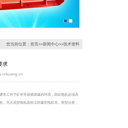
您当前位置：
首页
>>
新闻中心
>>
技术资料
要求
kuang.cn
通常工作于矿井等易燃易爆的环境，因此电机必须具
机、无火花型电机及粉尘防爆型电机等。类型分类：