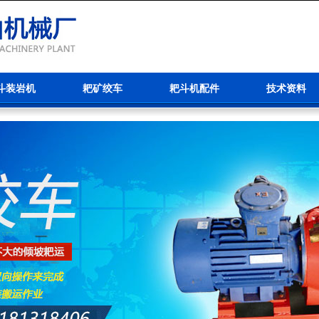
斗装岩机
耙矿绞车
耙斗机配件
技术资料