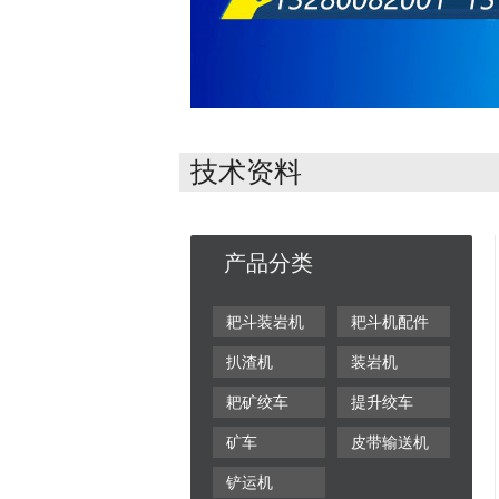
技术资料
产品分类
耙斗装岩机
耙斗机配件
扒渣机
装岩机
耙矿绞车
提升绞车
矿车
皮带输送机
铲运机