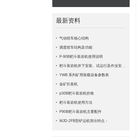
最新资料
气动绞车核心结构
调度绞车结构及功能
P-90B耙斗装岩机使用说明
耙斗装岩机井下安装、试运行及作业安全要点
YWB 系列矿用装载设备参数表
金矿扒装机
p30B耙斗装岩机价格
耙斗装岩机使用方法
​P90B耙斗装岩机主要配件
WJD-2FB型铲运机突出特点：