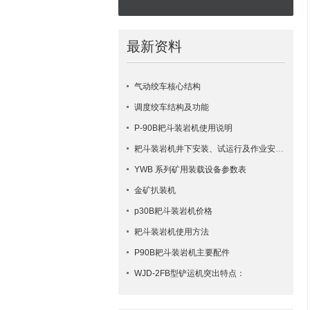
最新资料
气动绞车核心结构
调度绞车结构及功能
P-90B耙斗装岩机使用说明
耙斗装岩机井下安装、试运行及作业安全要点
YWB 系列矿用装载设备参数表
金矿扒装机
p30B耙斗装岩机价格
耙斗装岩机使用方法
​P90B耙斗装岩机主要配件
WJD-2FB型铲运机突出特点：