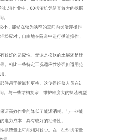
的扒渣作业中，80扒渣机凭借其较大的挖掘
间。
对较小，能够在较为狭窄的空间内灵活穿梭作
能轻松应对，自由地在隧道中进行扒渣操作，
都有较好的适应性。无论是松软的土层还是硬
效果。相比一些特定工况适应性较强但适用范
作用。
零部件易于拆卸和更换。这使得维修人员在进
间。与一些结构复杂、维护难度大的扒渣机型
在保证高效作业的降低了能源消耗。与一些能
量的电力成本，具有较好的经济性。
次性扒渣量上可能相对较少。在一些对扒渣量
作量。