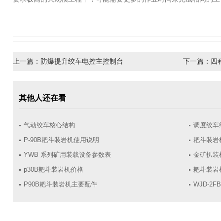
上一篇：
防爆提升绞车电控主控制台
下一篇：
四
其他人还在看
气动绞车核心结构
调度绞车
P-90B耙斗装岩机使用说明
耙斗装岩
YWB 系列矿用装载设备参数表
金矿扒装
p30B耙斗装岩机价格
耙斗装岩
​P90B耙斗装岩机主要配件
WJD-2