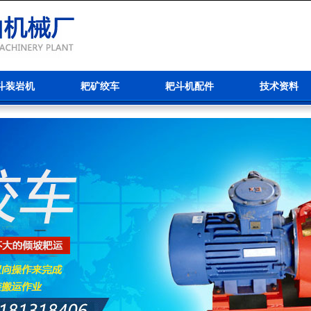
斗装岩机
耙矿绞车
耙斗机配件
技术资料