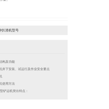
种扒渣机型号
结构及功能
机井下安装、试运行及作业安全要点
机
机使用方法
FB型铲运机突出特点：