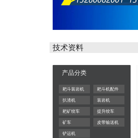
技术资料
产品分类
耙斗装岩机
耙斗机配件
扒渣机
装岩机
耙矿绞车
提升绞车
矿车
皮带输送机
铲运机