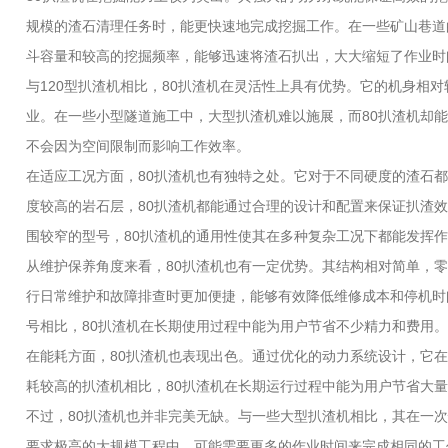
规模的渣石清理任务时，能更快速地完成挖掘工作。在一些矿山巷道
斗容量和较高的挖掘频率，能够迅速将渣石扒出，大大缩短了作业时
与120型扒渣机相比，80扒渣机在灵活性上具有优势。它的机身相
业。在一些小型隧道施工中，大型扒渣机难以施展，而80扒渣机却
不会因为空间限制而影响工作效率。
在适应工况方面，80扒渣机也有独特之处。它对于不同硬度的渣石
度较高的岩石层，80扒渣机都能通过合理的设计和配置来保证扒渣
围较窄的型号，80扒渣机的通用性使其在多种复杂工况下都能发挥
从维护保养角度来看，80扒渣机也有一定优势。其结构相对简单，
行日常维护和故障排查时更加便捷，能够有效降低维修成本和停机时
号相比，80扒渣机在长期使用过程中能为用户节省不少精力和费用。
在能耗方面，80扒渣机也表现出色。通过优化的动力系统设计，它
耗较高的扒渣机相比，80扒渣机在长期运行过程中能为用户节省大
不过，80扒渣机也并非完美无缺。与一些大型扒渣机相比，其在一
要求极高的大规模工程中，可能需要更多的作业时间来完成相同的工